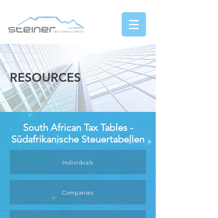
RESOURCES
South African Tax Tables -
Südafrikanische Steuertabellen
Individuals
Companies