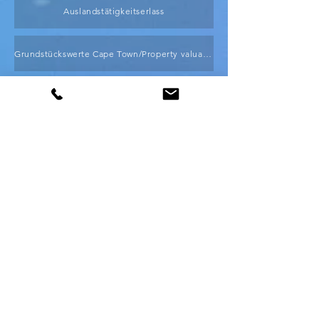
Auslandstätigkeitserlass
Grundstückswerte Cape Town/Property valuation
Cape Town Rates Calculator
Vorauszahlungen/Provisional Tax
About Property Rates
Wer muss Steuererklärungen abgeben?
Verdienstgrenze/Threshold s198B Labor Act
Quizz: Do I need to file a return?