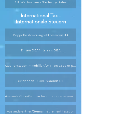
Stl. Wechselkurse/Exchange Rates
International Tax -
Internationale Steuern
Doppelbesteuerungsabkommen/DTA
Zinsen DBA/Interests DBA
Quellensteuer Immobilien/WHT on sales or property
Dividenden DBA/Dividends DTI
Auslandslöhne/German tax on foreign remuneration
Auslandsrentner/German retirement taxation