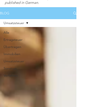
published in German.
BLOG
Umsatzsteuer
Alle
Ertragsteuer
Übertragen
Immobilien
Umsatzsteuer
Sonstige
Verfahren