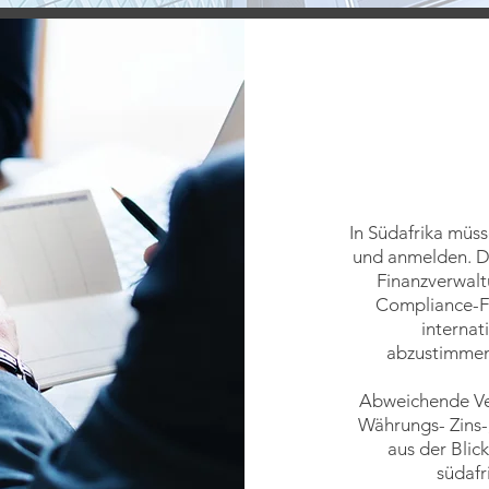
In Südafrika müss
und anmelden. Di
Finanzverwalt
Compliance-Fe
internat
abzustimmen
Abweichende Ver
Währungs- Zins-
aus der Blic
südaf