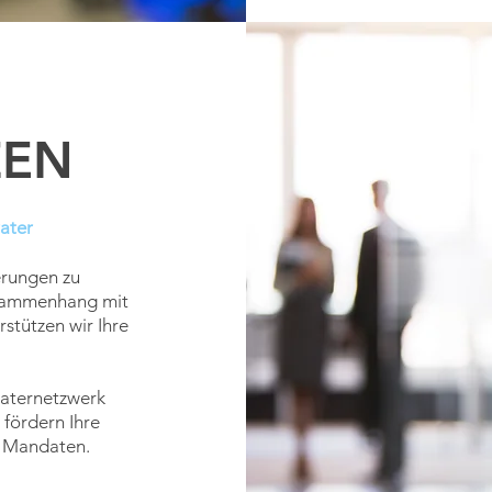
ZEN
ater
erungen zu
sammenhang mit
rstützen wir
Ihre
raternetzwerk
 fördern Ihre
n Mandaten.