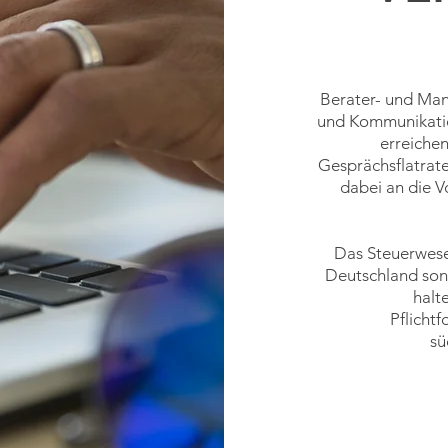
Berater- und Man
und
Kommunikatio
erreiche
Gesprächsflatrat
dabei an die 
Das Steuerwesen
Deutschland
son
halt
Pflicht
sü