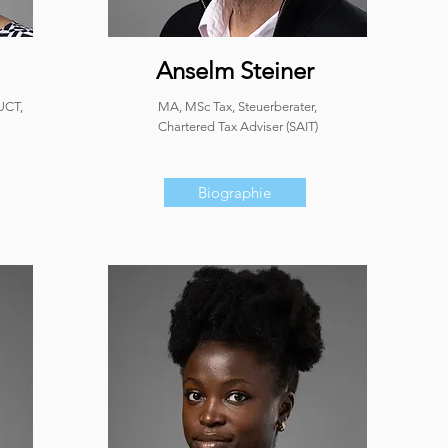
Anselm Steiner
UCT,
MA, MSc Tax, Steuerberater,
Chartered Tax Adviser (SAIT)
Biographie