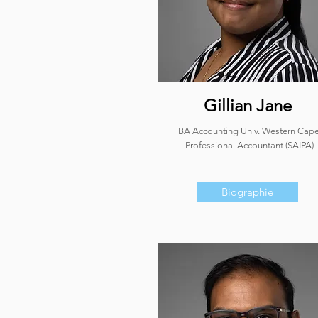
Gillian Jane
BA Accounting Univ. Western Cape
Professional Accountant (SAIPA)
Biographie