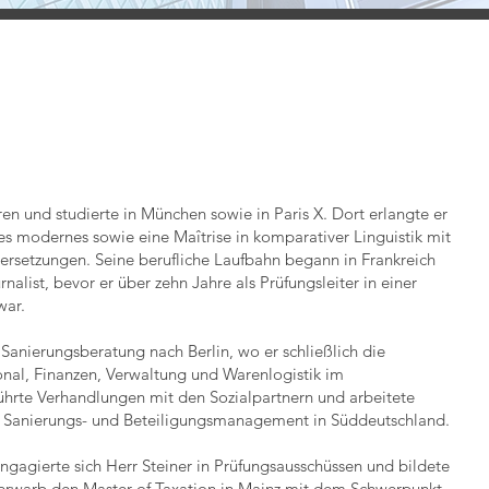
n und studierte in München sowie in Paris X. Dort erlangte er
res modernes sowie eine Maîtrise in komparativer Linguistik mit
setzungen. Seine berufliche Laufbahn begann in Frankreich
rnalist, bevor er über zehn Jahre als Prüfungsleiter in einer
war.
 Sanierungsberatung nach Berlin, wo er schließlich die
onal, Finanzen, Verwaltung und Warenlogistik im
ührte Verhandlungen mit den Sozialpartnern und arbeitete
im Sanierungs- und Beteiligungsmanagement in Süddeutschland.
engagierte sich Herr Steiner in Prüfungsausschüssen und bildete
 erwarb den Master of Taxation in Mainz mit dem Schwerpunkt