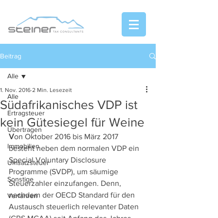
Beitrag
Alle
1. Nov. 2016
2 Min. Lesezeit
Alle
Südafrikanisches VDP ist
Ertragsteuer
kein Gütesiegel für Weine
Übertragen
V
on Oktober 2016 bis März 2017 
Immobilien
besteht neben dem normalen VDP ein 
Special Voluntary Disclosure 
Umsatzsteuer
Programme (SVDP), um säumige 
Sonstige
Steuerzahler einzufangen. Denn, 
nachdem der OECD Standard für den 
Verfahren
Austausch steuerlich relevanter Daten 