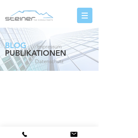
BLOG
Impressum
PUBLIKATIONEN
Datenschutz
Die auf dieser Website veröffentlichten
Blogbeiträge sind Teil unserer
deutschsprachigen Beratung und
dokumentieren unsere fachliche
Auseinandersetzung mit
grenzüberschreitenden steuerlichen und
verfahrensrechtlichen Sachverhalten.
Sie sind nicht als allgemeine
Informationspublikationen gedacht.
English note:
Detailed analyses are