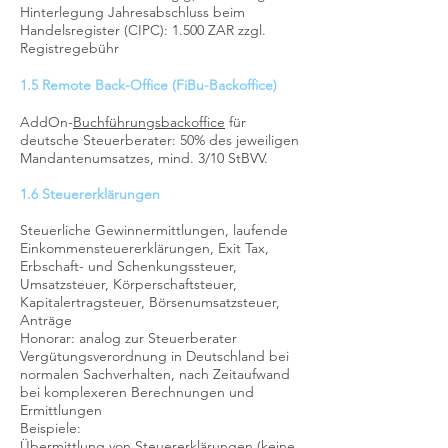
Hinterlegung Jahresabschluss beim
Handelsregister (CIPC): 1.500 ZAR zzgl.
Registregebühr
1.5 Remote Back-Office (FiBu-Backoffice)
AddOn-
Buchführungsbackoffice
für
deutsche Steuerberater: 50
% des jeweiligen
Mandantenumsatzes, mind. 3/10 StBVV.
1.6 Steuererklärungen
Steuerliche Gewinnermittlungen, laufende
Einkommensteuererklärungen, Exit Tax,
Erbschaft- und Schenkungssteuer,
Umsatzsteuer, Körperschaftsteuer,
Kapitalertragsteuer, Börsenumsatzsteuer,
Anträge
Honorar: analog zur Steuerberater
Vergütungsverordnung in Deutschland bei
normalen Sachverhalten, nach Zeitaufwand
bei komplexeren Berechnungen und
Ermittlungen
Beispiele:
Übermittlung von Steuererklärungen (keine