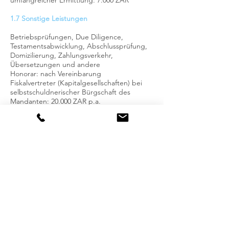
umfangreicher Ermittlung: 7.000 ZAR
1.7 Sonstige Leistungen
Betriebsprü
fungen, Due Diligence,
Testamentsabwicklung, Abschlussprüfung,
Domizilierung, Zahlungsverkehr,
Übersetzungen und an
dere
Honorar: nach Vereinbarung
Fiskalvertreter (Kapitalgesellschaften)
bei
selbstschuldnerischer Bürgschaft des
Mandanten: 20
.000 ZAR p.a.
1.8 Öffentliche Beglaubigungen und
Eidesstattliche Versicherungen
Als gesetzliche Leistungsverpflichtung
gebührenfrei
2. Tarifermäßigung
2.1 Anrechnung von Beratungsleistungen
Geht der ersten Steuererklärung eine
Beratung nach Ziff. 1.1 voraus, so ermäßigt