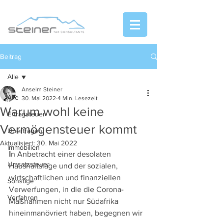
Beitrag
Alle
Anselm Steiner
Alle
30. Mai 2022
4 Min. Lesezeit
Warum wohl keine
Ertragsteuer
Vermögensteuer kommt
Übertragen
Aktualisiert:
30. Mai 2022
Immobilien
I
n Anbetracht einer desolaten 
Umsatzsteuer
Haushaltslage und der sozialen, 
wirtschaftlichen und finanziellen 
Sonstige
Verwerfungen, in die die Corona-
Verfahren
Maßnahmen nicht nur Südafrika 
hineinmanövriert haben, begegnen wir 