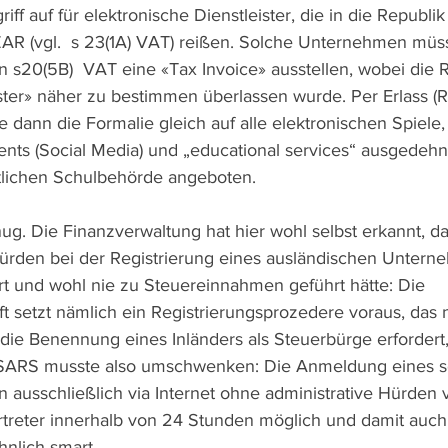
f auf für elektronische Dienstleister, die in die Republik 
AR (vgl.  s 23(1A) VAT) reißen. Solche Unternehmen mü
n s20(5B)  VAT eine «Tax Invoice» ausstellen, wobei die 
ster» näher zu bestimmen überlassen wurde. Per Erlass (R
 dann die Formalie gleich auf alle elektronischen Spiele,
ts (Social Media) und „educational services“ ausgedehnt 
ntlichen Schulbehörde angeboten.
ug. Die Finanzverwaltung hat hier wohl selbst erkannt, da
Hürden bei der Registrierung eines ausländischen Untern
ert und wohl nie zu Steuereinnahmen geführt hätte: Die 
t setzt nämlich ein Registrierungsprozedere voraus, das
 die Benennung eines Inländers als Steuerbürge erforder
 SARS musste also umschwenken: Die Anmeldung eines s
 ausschließlich via Internet ohne administrative Hürden 
ertreter innerhalb von 24 Stunden möglich und damit auch
nlich smart. 