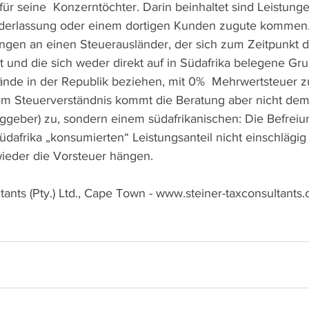
ür seine  Konzerntöchter. Darin beinhaltet sind Leistunge
derlassung oder einem dortigen Kunden zugute kommen. N
ngen an einen Steuerausländer, der sich zum Zeitpunkt d
lt und die sich weder direkt auf in Südafrika belegene G
nde in der Republik beziehen, mit 0%  Mehrwertsteuer z
em Steuerverständnis kommt die Beratung aber nicht dem
geber) zu, sondern einem südafrikanischen: Die Befreiung
 Südafrika „konsumierten“ Leistungsanteil nicht einschlägi
wieder die Vorsteuer hängen. 
tants (Pty.) Ltd., Cape Town - www.steiner-taxconsultants