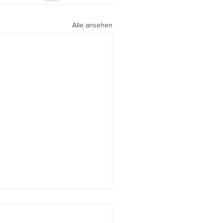
Alle ansehen
südafrikanische
zsteuer hat’s in sich