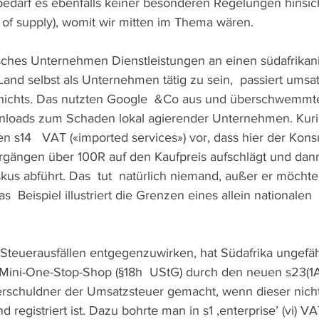
edarf es ebenfalls keiner besonderen Regelungen hinsich
 of supply), womit wir mitten im Thema wären. 
isches Unternehmen Dienstleistungen an einen südafrikan
nd selbst als Unternehmen tätig zu sein,  passiert umsat
 nichts. Das nutzten Google  &Co aus und überschwemmt
wnloads zum Schaden lokal agierender Unternehmen. Kuri
n s14   VAT («imported services») vor, dass hier der Kon
rgängen über 100R auf den Kaufpreis aufschlägt und dan
kus abführt. Das  tut  natürlich niemand, außer er möchte
  Beispiel illustriert die Grenzen eines allein nationalen 
Steuerausfällen entgegenzuwirken, hat Südafrika ungefähr
 Mini-One-Stop-Shop (§18h  UStG) durch den neuen s23(1
rschuldner der Umsatzsteuer gemacht, wenn dieser nicht
 registriert ist. Dazu bohrte man in s1 ‚enterprise’ (vi) VA