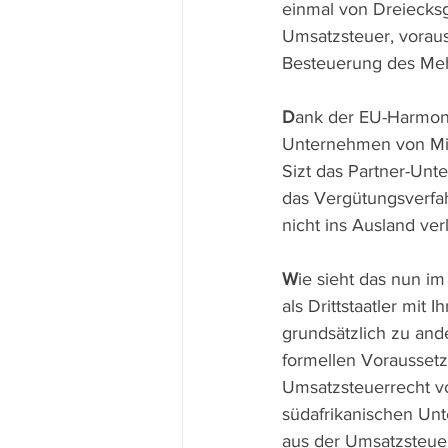
einmal von Dreiecksge
Umsatzsteuer, voraus
Besteuerung des Mehr
D
ank der EU-Harmonis
Unternehmen von Mitgl
Sizt das Partner-Unt
das Vergütungsverfah
nicht ins Ausland verl
W
ie sieht das nun i
als Drittstaatler mi
grundsätzlich zu and
formellen Voraussetz
Umsatzsteuerrecht vo
südafrikanischen Unt
aus der Umsatzsteuer