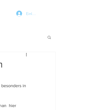
Einloggen
m
  besonders in 
man  hier 