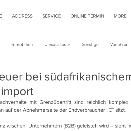
E
ADDRESS
SERVICE
ONLINE TERMIN
MORE
Immobilien
Umsatzsteuer
Sonstige
Verfahren
t
euer bei südafrikanische
simport
achverhalte  mit  Grenzübertritt  sind  reichlich  komplex,
nn auf der Abnehmerseite der Endverbraucher „C“ sitzt. 
nnz wischen  Unternehmern (B2B) geleistet  wird – sieht  