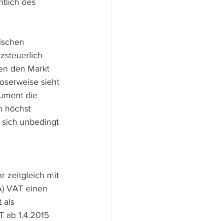
tlich des  
ischen 
zsteuerlich 
en den Markt 
oserweise sieht 
sument die 
n höchst 
 sich unbedingt 
 zeitgleich mit 
A) VAT einen 
 als 
T ab 1.4.2015 