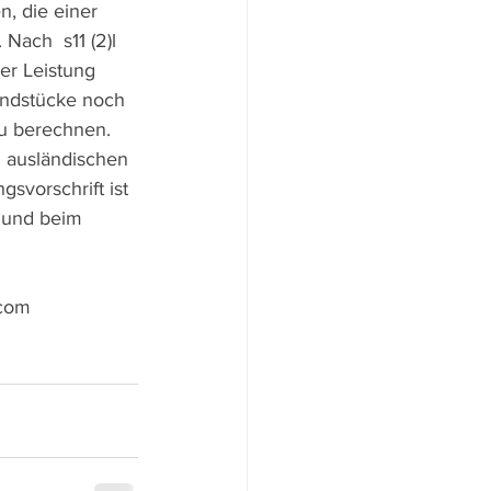
n, die einer 
ach  s11 (2)l  
er Leistung 
rundstücke noch 
u berechnen. 
 ausländischen 
svorschrift ist 
g und beim 
.com