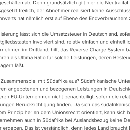
schäften ab. Denn grundsätzlich gilt hier die Neutralität 
gesetzt freilich, der Abnehmer realisiert keine Ausschlus
werts hat nämlich erst auf Ebene des Endverbrauchers z
ierung lässt sich die Umsatzsteuer in Deutschland, sofe
iedsstaaten involviert sind, relativ einfach und einheitl
ernehmen im Drittland, hilft das Reverse Charge System 
ren als Ultima Ratio für solche Leistungen, deren Besteu
agern läßt. 
m Zusammenspiel mit Südafrika aus? Südafrikanische Unt
t Ihren angebotenen und bezogenen Leistungen in Deutschl
eren EU-Unternehmen nicht benachteiligt, sofern die relat
ungen Berücksichtigung finden. Da sich das südafrikanis
m Prinzip her an dem Unionsrecht orientiert, kann sich b
ernehmen auch in Südafrika bei Auslandsbezug keine Def
 ergeben. Das ist verständlich, denn jedes Land braucht 