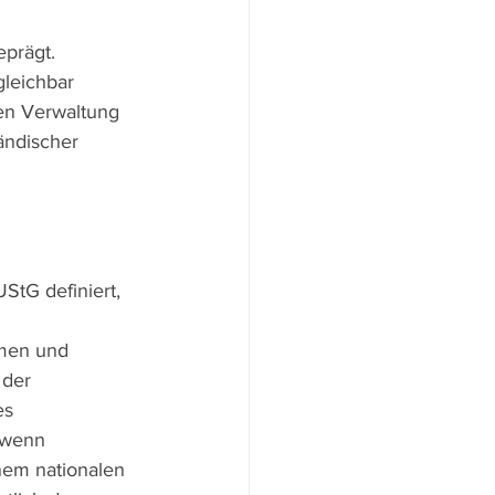
prägt. 
leichbar 
en Verwaltung 
ndischer  
 
StG definiert, 
men und 
der  
es 
 wenn 
nem nationalen 