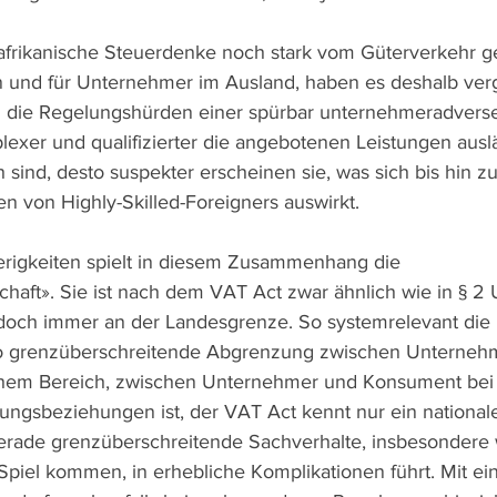
üdafrikanische Steuerdenke noch stark vom Güterverkehr ge
n und für Unternehmer im Ausland, haben es deshalb verg
n die Regelungshürden einer spürbar unternehmeradvers
xer und qualifizierter die angebotenen Leistungen auslä
sind, desto suspekter erscheinen sie, was sich bis hin zu
n von Highly-Skilled-Foreigners auswirkt.
erigkeiten spielt in diesem Zusammenhang die 
aft». Sie ist nach dem VAT Act zwar ähnlich wie in § 2 U
edoch immer an der Landesgrenze. So systemrelevant die 
lso grenzüberschreitende Abgrenzung zwischen Unterneh
hem Bereich, zwischen Unternehmer und Konsument bei 
ungsbeziehungen ist, der VAT Act kennt nur ein national
gerade grenzüberschreitende Sachverhalte, insbesondere
 Spiel kommen, in erhebliche Komplikationen führt. Mit ei