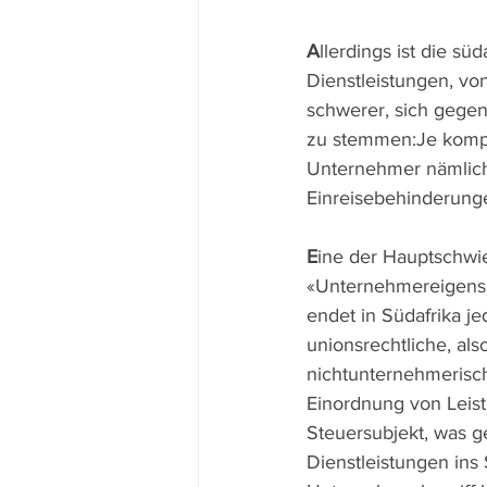
A
llerdings ist die s
Dienstleistungen, vo
schwerer, sich gege
zu stemmen:Je komple
Unternehmer nämlich 
Einreisebehinderunge
E
ine der Hauptschwi
«Unternehmereigensch
endet in Südafrika j
unionsrechtliche, a
nichtunternehmerisc
Einordnung von Leist
Steuersubjekt, was 
Dienstleistungen ins