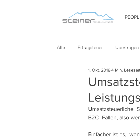
PEOPL
Alle
Ertragsteuer
Übertragen
1. Okt. 2018
4 Min. Lesezei
Umsatzst
Leistung
U
msatzsteuerliche  S
B2C  Fällen, also we
E
infacher ist es,  we