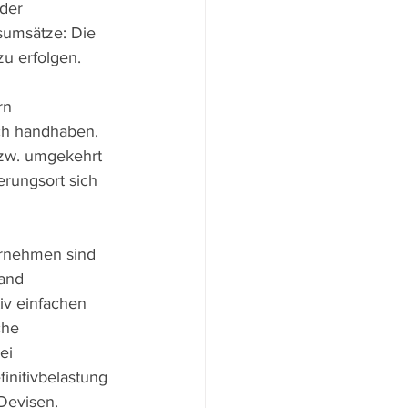
der 
sumsätze: Die 
u erfolgen.
rn 
ich handhaben. 
bzw. umgekehrt 
erungsort sich 
ernehmen sind  
and 
iv einfachen 
che 
ei 
initivbelastung 
Devisen.