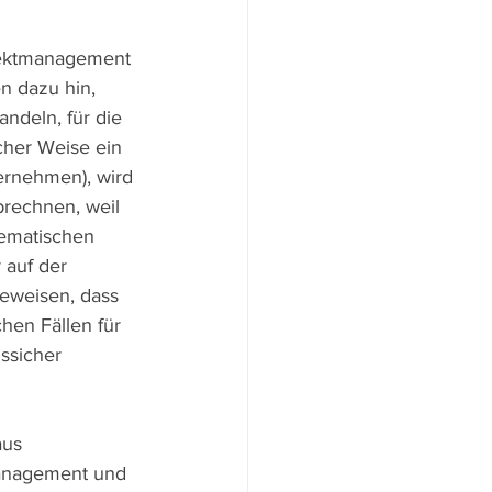
rojektmanagement 
n dazu hin, 
ndeln, für die 
cher Weise ein 
ternehmen), wird 
rechnen, weil 
tematischen 
 auf der 
beweisen, dass 
chen Fällen für 
ssicher 
aus 
Management und 