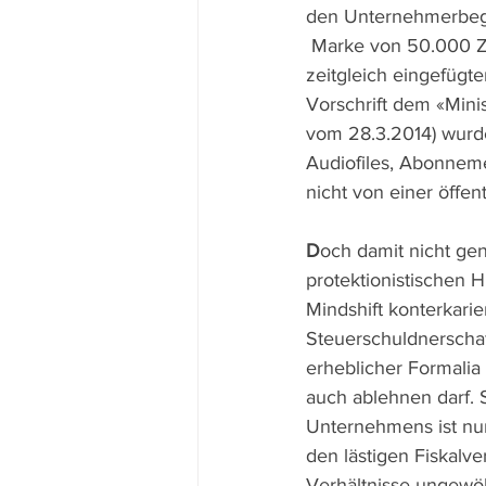
den Unternehmerbegrif
 Marke von 50.000 Z
zeitgleich eingefügte
Vorschrift dem «Mini
vom 28.3.2014) wurde
Audiofiles, Abonnemen
nicht von einer öffe
D
och damit nicht gen
protektionistischen 
Mindshift konterkari
Steuerschuldnerschaf
erheblicher Formalia
auch ablehnen darf.
Unternehmens ist nun
den lästigen Fiskalv
Verhältnisse ungewöh