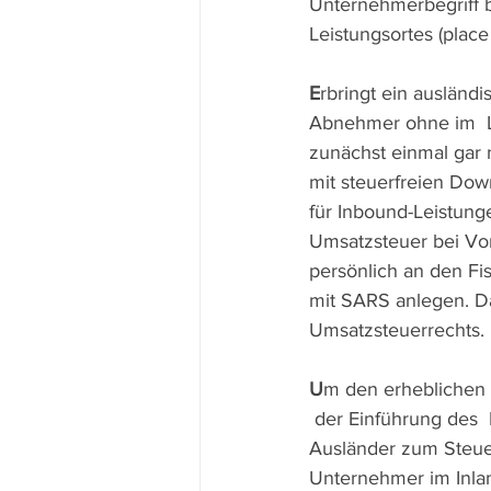
Unternehmerbegriff b
Leistungsortes (place
E
rbringt ein ausländ
Abnehmer ohne im  La
zunächst einmal gar
mit steuerfreien Do
für Inbound-Leistunge
Umsatzsteuer bei Vo
persönlich an den Fis
mit SARS anlegen. Das
Umsatzsteuerrechts.
U
m den erheblichen 
 der Einführung des 
Ausländer zum Steue
Unternehmer im Inland