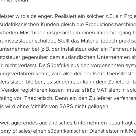
leister wird’s da enger. Realisiert ein solcher z.B. ein P
m südafrikanischen Kunden gleich die Produktionsmaschine
ortierten Maschinen insgesamt um einen Importvorgang ha
umsatzsteuer schuldet. Stellt das Material jedoch praktis
nternehmer bei (z.B. der Installateur oder ein Partnerun
satzsteuer gegenüber dem ausländischen Unternehmen ab
and nicht verlässt. Da Südafrika aus den vorgenannten sys
ngsverfahren kennt, wird also der deutsche Dienstleister
ers sitzen bleiben, es sei denn, er kann dem Zulieferer 
 Vendor registrieren lassen  muss: s11(1)q VAT sieht in sol
ating vor. Theoretisch. Denn ein den Zulieferer verfahren
s wird ohne Mithilfe von SARS nicht gelingen.
ltweit agierendes ausländisches Unternehmen beauftragt 
my of sales) einen südafrikanischen Dienstleister mit 