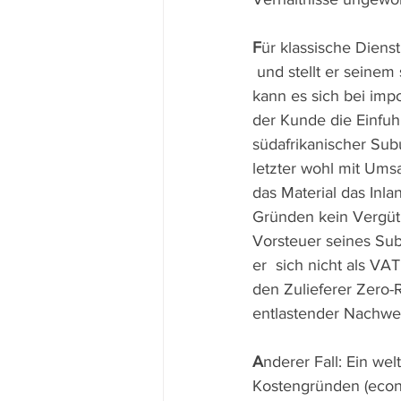
F
ür klassische Dienst
 und stellt er seine
kann es sich bei imp
der Kunde die Einfuhr
südafrikanischer Subu
letzter wohl mit Um
das Material das Inl
Gründen kein Vergütu
Vorsteuer seines Subl
er  sich nicht als VAT
den Zulieferer Zero-R
entlastender Nachwei
A
nderer Fall: Ein we
Kostengründen (econo