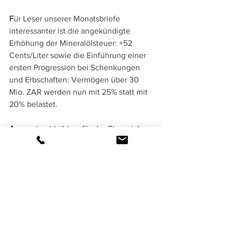
F
ür Leser unserer Monatsbriefe 
interessanter ist die angekündigte 
Erhöhung der Mineralölsteuer: +52 
Cents/Liter sowie die Einführung einer 
ersten Progression bei Schenkungen 
und Erbschaften: Vermögen über 30 
Mio. ZAR werden nun mit 25% statt mit 
20% belastet.
A
nsonsten bleibt es für das Steuerjahr 
2018/2019 bei den alten Steuersätzen, 
inclusive der in den letzten Jahren 
kräftig aufgewerteten 
Grunderwerbsteuerraten (Spitzensatz 
13%!) und der Kapitalertragsteuer von 
20%. Der Freibetrag ist für das 
Steuerjahr 2019 nun bei 78.150 ZAR.
Idem für die bekannten 