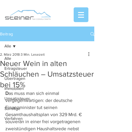
Beitrag
Alle
2. März 2018
3 Min. Lesezeit
Alle
Neuer Wein in alten
Ertragsteuer
Schläuchen – Umsatzsteuer
Übertragen
bei 15%
Immobilien
D
as muss man sich einmal 
Umsatzsteuer
vergegenwärtigen: der deutsche 
Finanzminister tut seinen 
Sonstige
Gesamthaushaltsplan von 329 Mrd. € 
Verfahren
souverän in einer frei vorgetragenen 
zweistündigen Haushaltsrede nebst 