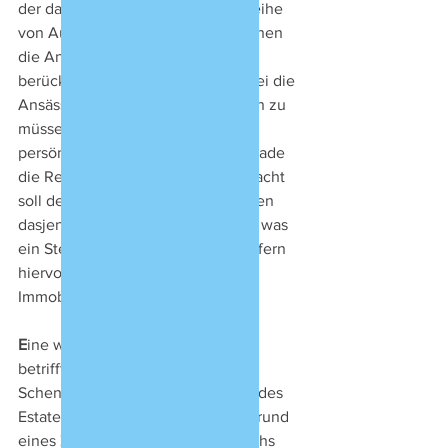
der damalige Gesetzgeber eine Reihe 
von Ausnahmen, die im Wesentlichen 
die Ansässigkeit des Erblassers 
berücksichtigen, ohne jedoch dabei die 
Ansässigkeitskriterien selbst regeln zu 
müssen, was in bestimmten 
persönlichen Umständen nicht gerade 
die Rechtsklarheit fördert. Vereinfacht 
soll demnach von diesem Vermögen 
dasjenige nicht besteuert werden, was 
ein Steuerausländer hinterlässt, sofern 
hiervon kein südafrikanisches 
Immobilienvermögen betroffen ist.
E
ine weitere wichtige Ausnahme 
betrifft Vermögen, das durch 
Schenkung auf den Tod nicht Teil des 
Estates wird und solches, das aufgrund 
eines Zugewinnausgleichsanspruchs 