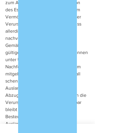
zum Abzug, was aus der Liquidation 
des Estates im Ausland aus solchem 
Vermögen erwirtschaftet wurde. Der 
Verursachungszusammenhang muss 
allerdings für‘s Finanzamt 
nachvollziehbar sein.
Gemäß einem bis zum 28.2.2025 
gültigen private ruling (BPR 197) können 
unter Umständen sogar auch die 
Nachfolgeinvestitionen aus solchem 
mitgebrachten, in vorliegendem Fall 
schenkweise erhaltenen 
Auslandsvermögen von der 
Abzugsvorschrift profitieren, sofern die 
Verursachungskette nachvollziehbar 
bleibt und das Vermögen vor dem 
Besteuerungszeitpunkt 
Auslandsvermögen ist.