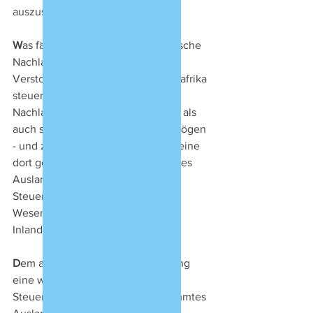
auszusondern ist. 
W
as fällt nun unter die südafrikanische 
Nachlassbesteuerung? War der 
Verstorbene zum Zeitpunkt in Südafrika 
steuerlich ansässig, umfasst sein 
Nachlass sowohl sein inländisches als 
auch sein gesamtes Auslandsvermögen 
- und zwar unabhängig davon, ob eine 
dort geltende Erbschaftsteuer dieses 
Auslandvermögen miterfasst. 
Steuerausländer werden im 
Wesentlichen nur mit ihren 
Inlandsimmobilien erfasst.
D
em alten Quellenprinzip entsprang 
eine weitere Besonderheit: vom 
Steuerwert des Nachlass ist bestimmtes 