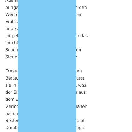
Auslandsvermögen in Abzug zu 
bringen. Es handelt sich hierbei um den 
Wert desjenigen Vermögens, das der 
Erblasser vor seinem Eintritt in die 
unbeschränkte Steuerpflicht 
mitgebracht, d.h. erworben hat oder das 
ihm bis zu seinem Tode durch 
Schenkung oder Erbschaft von einem 
Steuerausländer zugewandt wurde. 
D
iese Korrektur ist im internationalen 
Beratungskontext bedeutsam, umfasst 
sie in s4(e)(iii) EDA auch dasjenige, was 
der Erblasser aus der Nutzung oder aus 
dem Erlös dieses begünstigten 
Vermögens bis zum Todestage erhalten 
hat und so lange es bis zum 
Besteuerungszeitpunkt offshore bleibt. 
Darüber hinaus kommt auch dasjenige 