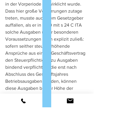
in der Vorperiode verwirklicht wurde. 
Dass hier große Verzerrungen zutage 
treten, musste auch dem Gesetzgeber 
auffallen, als er in 1980 mit s 24 C ITA 
solche Ausgaben unter besonderen 
Voraussetzungen dann explizit zuließ: 
sofern seither steuererhöhende 
Ansprüche aus einem Geschäftsvertrag 
den Steuerpflichtigen zu Ausgaben 
bindend verpflichten, die erst nach 
Abschluss des Geschäftsjahres 
Betriebsausgaben werden, können 
diese Ausgaben bis zur Höhe der 
Einnahmen am Jahresende 
zurückgestellt werden.
A
nzahlungen eines Kunden vor 
Abschlussstichtag führen also zu 
Betriebseinnahmen und nicht zu einem 