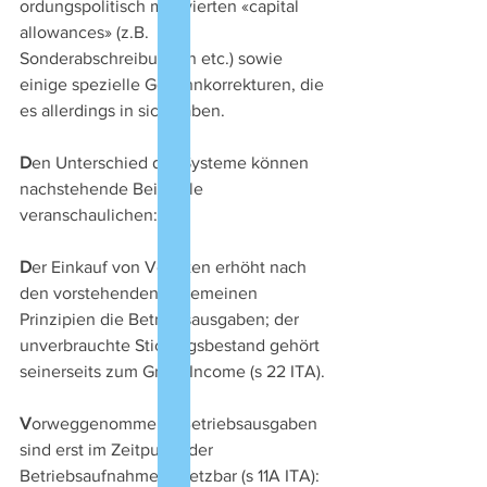
ordungspolitisch motivierten «capital 
allowances» (z.B. 
Sonderabschreibungen etc.) sowie 
einige spezielle Gewinnkorrekturen, die 
es allerdings in sich haben.
D
en Unterschied der Systeme können 
nachstehende Beispiele 
veranschaulichen:
D
er Einkauf von Vorräten erhöht nach 
den vorstehenden allgemeinen 
Prinzipien die Betriebsausgaben; der 
unverbrauchte Stichtagsbestand gehört 
seinerseits zum Gross Income (s 22 ITA).
V
orweggenommene Betriebsausgaben 
sind erst im Zeitpunkt der 
Betriebsaufnahme absetzbar (s 11A ITA): 