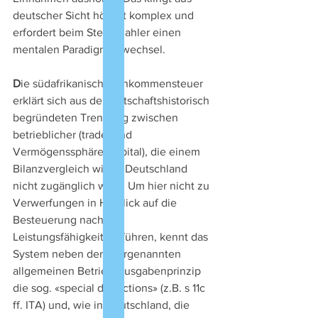
deutscher Sicht höchst komplex und 
erfordert beim Steuerzahler einen 
mentalen Paradigmenwechsel.
D
ie südafrikanische Einkommensteuer 
erklärt sich aus der wirtschaftshistorisch 
begründeten Trennung zwischen 
betrieblicher (trade) und 
Vermögenssphäre (capital), die einem 
Bilanzvergleich wie in Deutschland 
nicht zugänglich wäre. Um hier nicht zu 
Verwerfungen in Hinblick auf die 
Besteuerung nach der 
Leistungsfähigkeit zu führen, kennt das 
System neben dem vorgenannten 
allgemeinen Betriebsausgabenprinzip 
die sog. «special deductions» (z.B. s 11c 
ff. ITA) und, wie in Deutschland, die 