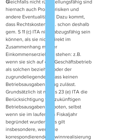
G
leichfalls nicht rückstellungsfähig sind 
hiernach auch Prozessrisiken und 
andere Eventualitäten. Dazu kommt, 
dass Rechtskosten u.U. schon deshalb 
gem. S 11 (c) ITA nicht abzugsfähig sein 
können, als sie nicht direkt im 
Zusammenhang mit der 
Einkommenserzielung stehen: z.B. 
wenn sie sich auf den Geschäftsbetrieb 
als solchen beziehen oder der 
zugrundeliegende Anlass keinen 
Betriebsausgabenabzug zulässt.
Grundsätzlich ist nach s 23 (e) ITA die 
Berücksichtigung von zukünftigen 
Betriebsausgaben verboten, selbst 
wenn sie im laufenden Fiskaljahr 
begründet wurden. Das gilt 
insbesondere, wenn die 
korrespondierende Gewinnrealisierung 