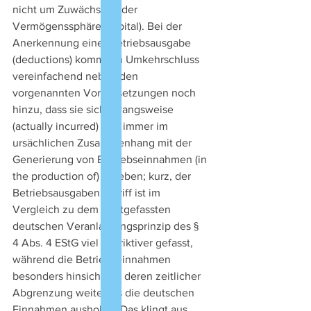
nicht um Zuwächse in der 
Vermögenssphäre (capital). Bei der 
Anerkennung einer Betriebsausgabe 
(deductions) kommt im Umkehrschluss 
vereinfachend neben den 
vorgenannten Voraussetzungen noch 
hinzu, dass sie sich zwangsweise 
(actually incurred) und immer im 
ursächlichen Zusammenhang mit der 
Generierung von Betriebseinnahmen (in 
the production of) ergeben; kurz, der 
Betriebsausgabenbegriff ist im 
Vergleich zu dem breitgefassten 
deutschen Veranlassungsprinzip des § 
4 Abs. 4 EStG viel restriktiver gefasst, 
während die Betriebseinnahmen 
besonders hinsichtlich deren zeitlicher 
Abgrenzung weiter als die deutschen 
Einnahmen ausholen. Das klingt aus 