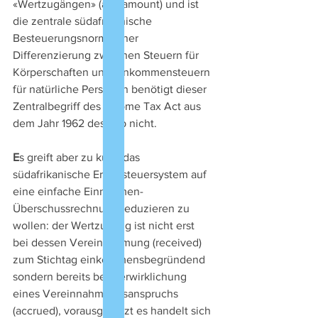
«Wertzugängen» (any amount) und ist 
die zentrale südafrikanische 
Besteuerungsnorm: einer 
Differenzierung zwischen Steuern für 
Körperschaften und Einkommensteuern 
für natürliche Personen benötigt dieser 
Zentralbegriff des Income Tax Act aus 
dem Jahr 1962 deshalb nicht.
E
s greift aber zu kurz, das 
südafrikanische Ertragsteuersystem auf 
eine einfache Einnahmen-
Überschussrechnung reduzieren zu 
wollen: der Wertzugang ist nicht erst 
bei dessen Vereinnahmung (received) 
zum Stichtag einkommensbegründend 
sondern bereits bei Verwirklichung 
eines Vereinnahmungsanspruchs 
(accrued), vorausgesetzt es handelt sich 