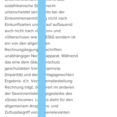
südafrikanische Steuerrecht 
unterscheidet seinerseits bei der 
Einkommensermittlung nicht nach 
Einkunftsarten und darauf aufbauend 
auch nicht nach «Gewinn« und 
«Überschuss» wie das EStG sondern ist 
ein von den allgemeinen 
Rechnungslegungsvorschriften 
unabhängiger Normenapparat. Während 
das eine dem Gläubigerschutz 
geschuldeten Vorsichtsprinzip 
(Imparität) und der stichtagsgerechten 
Ergebnis- d.h. Vermögensdarstellung 
Rechnung trägt, dominiert im anderen 
der Gewinnentstehungsgedanke des 
«Gross Income». Letztes steht für den 
allgemeinem Anspruchs- und 
Zuflussbegriff von steuerrelevanten 