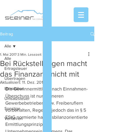
Beitrag
Alle
1. Mai 2017
3 Min. Lesezeit
Alle
Bei Rückstellungen macht
Ertragsteuer
das Finanzamt nicht mit
Übertragen
Aktualisiert:
11. Dez. 2019
Immobilien
D
ie Gewinnermittlung nach Einnahmen-
Überschuss ist nur kleineren 
Umsatzsteuer
Gewerbebetrieben bzw. Freiberuflern 
Sonstige
vorbehalten, Regel ist jedoch das in § 5 
EStG normierte handelsbilanzorientierte 
Verfahren
Ermittlungsprinzip des 
Unternehmenseinkommens. Das 