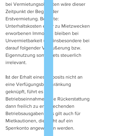
bei Vermietungsobjekten wäre dieser 
Zeitpunkt der Beginn der 
Erstvermietung. Beachte: 
Unterhaltskosten einer zu Mietzwecken 
erworbenen Immobilie bleiben bei 
Unvermietbarkeit und insbesondere bei 
darauf folgender Veräußerung bzw. 
Eigennutzung somit stets steuerlich 
irrelevant.
I
st der Erhalt eines Deposits nicht an 
eine Verfügungsbeschränkung 
geknüpft, führt es zu 
Betriebseinnahmen, die Rückerstattung 
dann freilich zu entsprechenden 
Betriebsausgaben. Das gilt auch für 
Mietkautionen, die nicht auf ein 
Sperrkonto angewiesen werden.