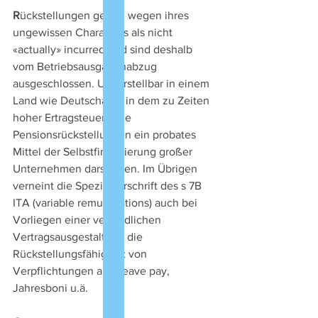
R
ückstellungen gelten wegen ihres 
ungewissen Charakters als nicht 
«actually» incurred und sind deshalb 
vom Betriebsausgabenabzug 
ausgeschlossen. Unvorstellbar in einem 
Land wie Deutschand, in dem zu Zeiten 
hoher Ertragsteuersätze 
Pensionsrückstellungen ein probates 
Mittel der Selbstfinanzierung großer 
Unternehmen darstellten. Im Übrigen 
verneint die Spezialvorschrift des s 7B 
ITA (variable remunerations) auch bei 
Vorliegen einer verbindlichen 
Vertragsausgestaltung die 
Rückstellungsfähigkeit von 
Verpflichtungen aus Leave pay, 
Jahresboni u.ä.