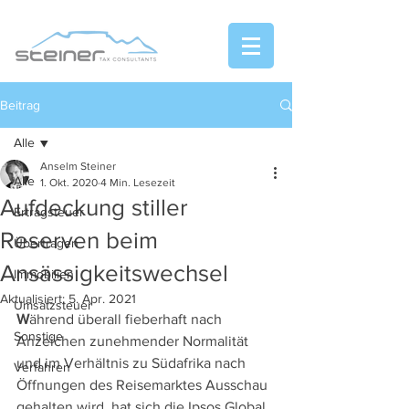
Beitrag
Alle
Anselm Steiner
Alle
1. Okt. 2020
4 Min. Lesezeit
Aufdeckung stiller
Ertragsteuer
Reserven beim
Übertragen
Ansässigkeitswechsel
Immobilien
Aktualisiert:
5. Apr. 2021
Umsatzsteuer
W
ährend überall fieberhaft nach 
Sonstige
Anzeichen zunehmender Normalität 
und im Verhältnis zu Südafrika nach 
Verfahren
Öffnungen des Reisemarktes Ausschau 
gehalten wird, hat sich die Ipsos Global 