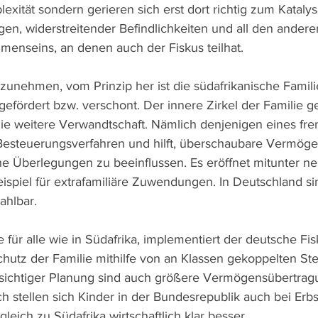
exität sondern gerieren sich erst dort richtig zum Katalys
gen, widerstreitender Befindlichkeiten und all den ande
enseins, an denen auch der Fiskus teilhat.
zunehmen, vom Prinzip her ist die südafrikanische Famili
 gefördert bzw. verschont. Der innere Zirkel der Familie g
die weitere Verwandtschaft. Nämlich denjenigen eines fre
 Besteuerungsverfahren und hilft, überschaubare Vermög
che Überlegungen zu beeinflussen. Es eröffnet mitunter n
ispiel für extrafamiliäre Zuwendungen. In Deutschland si
ahlbar.
ate für alle wie in Südafrika, implementiert der deutsche Fi
hutz der Familie mithilfe von an Klassen gekoppelten St
msichtiger Planung sind auch größere Vermögensübertra
ch stellen sich Kinder in der Bundesrepublik auch bei Erb
eich zu Südafrika wirtschaftlich klar besser.