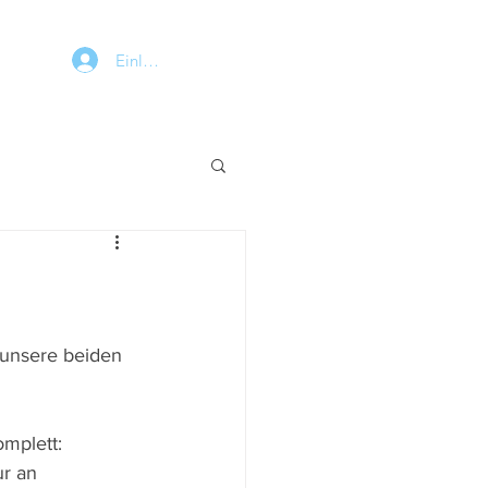
Einloggen
 
 unsere beiden 
mplett: 
r an 