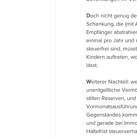
D
och nicht genug des
Schenkung, die (mit 
Empfänger abstrahier
einmal pro Jahr und
steuerfrei sind, müs
Kindern auftreten, w
lässt.
W
eiterer Nachteil: w
unentgeltliche Verm
stillen Reserven, und
Vormonatsausführung
Gegenstandes komme
und gerade bei Immob
Haltefrist steuerverh