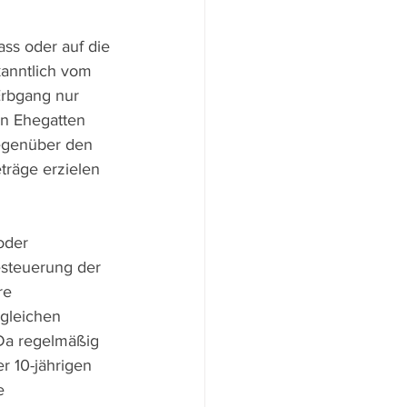
ss oder auf die 
anntlich vom 
Erbgang nur 
n Ehegatten 
gegenüber den 
träge erzielen 
oder 
steuerung der 
re 
gleichen 
a regelmäßig 
 10-jährigen 
e 