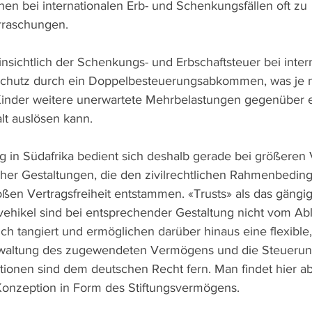
nen bei internationalen Erb- und Schenkungsfällen oft zu 
raschungen.
hinsichtlich der Schenkungs- und Erbschaftsteuer bei inter
Schutz durch ein Doppelbesteuerungsabkommen, was je n
Kinder weitere unerwartete Mehrbelastungen gegenüber e
lt auslösen kann.
g in Südafrika bedient sich deshalb gerade bei größere
cher Gestaltungen, die den zivilrechtlichen Rahmenbedin
oßen Vertragsfreiheit entstammen. «Trusts» als das gängig
hikel sind bei entsprechender Gestaltung nicht vom Ab
tlich tangiert und ermöglichen darüber hinaus eine flexible,
waltung des zugewendeten Vermögens und die Steuerung
tionen sind dem deutschen Recht fern. Man findet hier ab
 Konzeption in Form des Stiftungsvermögens.