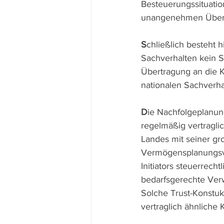
Besteuerungssituatio
unangenehmen Über
S
chließlich besteht 
Sachverhalten kein 
Übertragung an die 
nationalen Sachverha
D
ie Nachfolgeplanun
regelmäßig vertragli
Landes mit seiner gr
Vermögensplanungsve
Initiators steuerrech
bedarfsgerechte Ver
Solche Trust-Konstuk
vertraglich ähnliche