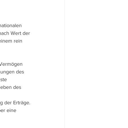
nationalen 
ach Wert der 
inem rein 
n Vermögen 
gungen des 
ste 
leben des 
 
 der Erträge.
er eine 