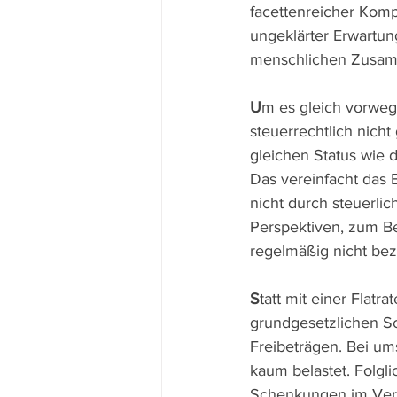
facettenreicher Kompl
ungeklärter Erwartun
menschlichen Zusamm
U
m es gleich vorweg
steuerrechtlich nicht
gleichen Status wie 
Das vereinfacht das
nicht durch steuerli
Perspektiven, zum Be
regelmäßig nicht bez
S
tatt mit einer Flatr
grundgesetzlichen Sc
Freibeträgen. Bei u
kaum belastet. Folgli
Schenkungen im Vergl