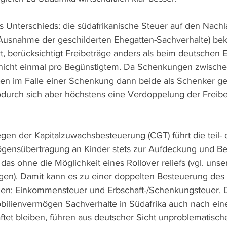
 Unterschieds: die südafrikanische Steuer auf den Nachla
Ausnahme der geschilderten Ehegatten-Sachverhalte) bek
t, berücksichtigt Freibeträge anders als beim deutschen 
 nicht einmal pro Begünstigtem. Da Schenkungen zwische
sten im Falle einer Schenkung dann beide als Schenker 
odurch sich aber höchstens eine Verdoppelung der Freibe
egen der Kapitalzuwachsbesteuerung (CGT) führt die teil- 
ögensübertragung an Kinder stets zur Aufdeckung und Be
 das ohne die Möglichkeit eines Rollover reliefs (vgl. unse
en). Damit kann es zu einer doppelten Besteuerung des 
n: Einkommensteuer und Erbschaft-/Schenkungsteuer. D
ilienvermögen Sachverhalte in Südafrika auch nach einer
aftet bleiben, führen aus deutscher Sicht unproblematisch