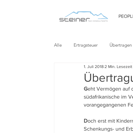
PEOPL
Alle
Ertragsteuer
Übertragen
1. Juli 2018
2 Min. Lesezeit
Übertragu
G
eht Vermögen auf de
südafrikanische im V
vorangegangenen Fea
D
och erst mit Kinder
Schenkungs- und Erbs