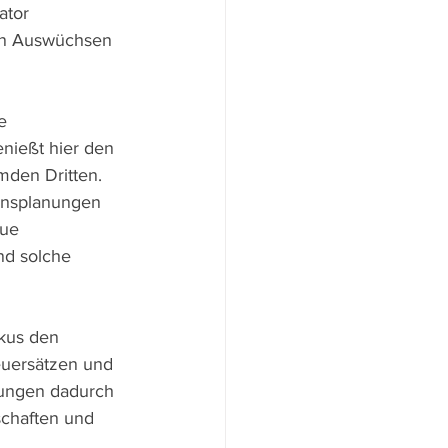
ator 
ren Auswüchsen 
e 
enießt hier den 
mden Dritten. 
ensplanungen 
eue 
nd solche 
skus den 
euersätzen und 
gungen dadurch 
schaften und 