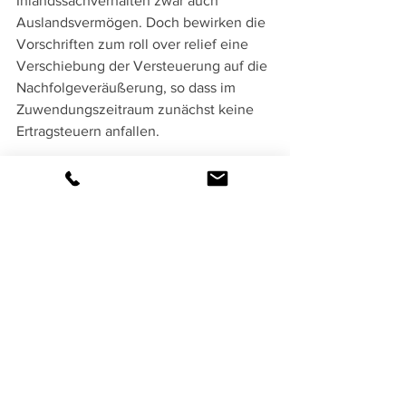
Inlandssachverhalten zwar auch 
Auslandsvermögen. Doch bewirken die 
Vorschriften zum roll over relief eine 
Verschiebung der Versteuerung auf die 
Nachfolgeveräußerung, so dass im 
Zuwendungszeitraum zunächst keine 
Ertragsteuern anfallen.
Z
ur Grunderwerbsteuer verweisen wir 
auf den Vormonatsbrief. Sie berührt nur 
Immobilien des jeweiligen Landes.
3.
 Je nach Verfügung und Erbfolge 
gehen Vermögen jedoch nicht 
unbedingt und ausschließlich auf den 
Ehepartner über. Sind Kinder oder 
andere Dritte begünstigt, greifen die 
meisten den Ehepartner verschonende 
Regelungen nicht, wodurch Südafrika 