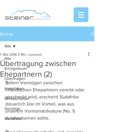
Beitrag
Alle
1. Mai 2018
3 Min. Lesezeit
Alle
Übertragung zwischen
Ertragsteuer
Ehepartnern (2)
Übertragen
S
ofern Vermögen zwischen 
Immobilien
inländischen Ehepartnern vererbt oder 
geschenkt wird, erscheint Südafrika 
Umsatzsteuer
steuerlich klar im Vorteil, was aus 
Sonstige
unserem Vormonatsfeature (No. 1) 
durchscheinen sollte.
Verfahren